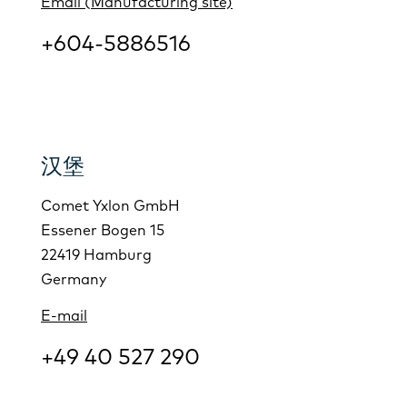
Email (Manufacturing site)
+604-5886516
汉堡
Comet Yxlon GmbH
Essener Bogen 15
22419 Hamburg
Germany
E-mail
+49 40 527 290