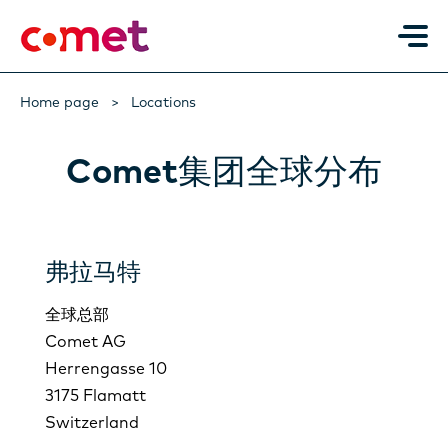
Home page
Locations
Comet集团全球分布
弗拉马特
全球总部
Comet AG
Herrengasse 10
3175 Flamatt
Switzerland