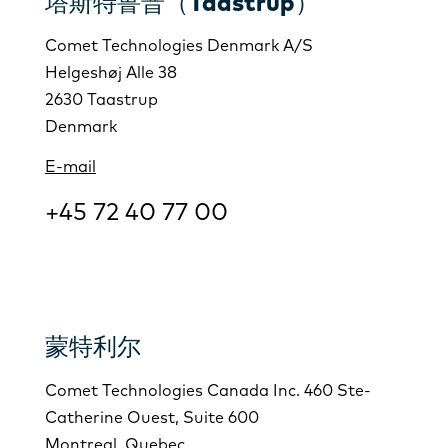
塔斯特鲁普（Taastrup）
Comet Technologies Denmark A/S
Helgeshøj Alle 38
2630 Taastrup
Denmark
E-mail
+45 72 40 77 00
蒙特利尔
Comet Technologies Canada Inc. 460 Ste-
Catherine Ouest, Suite 600
Montreal, Quebec