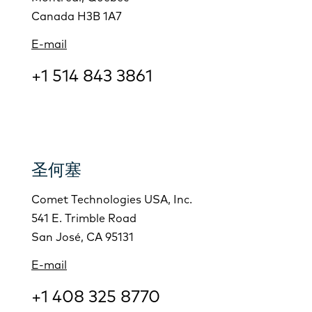
Canada H3B 1A7
E-mail
+1 514 843 3861
圣何塞
Comet Technologies USA, Inc.
541 E. Trimble Road
San José, CA 95131
E-mail
+1 408 325 8770